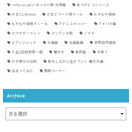
→Pia-no-jaC←おっかけ旅 台湾編
ありがとうシリーズ
のまどLifestyle
のまどワーク用ツール
もやもや探検
もやもや探検すくーる
アドレスホッパー
アメリカ編
カウチサーフィン
スリランカ旅
ノマド
ピアノジャック
与論島
与論島編
世界自然遺産
人生2回目世界一周
働き方
奥尻島
子育て
引き寄せの法則
旅をしながら生きていく-働き方編-
泊まってみた
質問コーナー
Archive