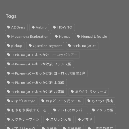
Tags
ADDress
Airbnb
HOW TO
Moyamoya Exploration
Nomad
Nomad Lifestyle
pickup
Question segment
→Pia-no-jaC←
→Pia-no-jaC←おっかけヨーロッパツアー
→Pia-no-jaC←おっかけ旅 フランス編
→Pia-no-jaC←おっかけ旅 ヨーロッパ編 第2弾
→Pia-no-jaC←おっかけ旅 上海編
→Pia-no-jaC←おっかけ旅 台湾編
ありがとうシリーズ
のまどLifestyle
のまどワーク用ツール
もやもや探検
もやもや探検すくーる
アドレスホッパー
アメリカ編
カウチサーフィン
スリランカ旅
ノマド
ピアノジャック
与論島
与論島編
世界自然遺産