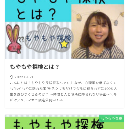
もやもや探検とは？
2022.04.21
こんにちは！もやもや探検家るんです♪ なぜ、心理学を学ばなくて
も“もやもやに隠れた宝”を見つけるだけで会社に縛られずに100%人
生を遊びつくせるのか？ 〜時間と人と場所に縛られない秘密〜＼今
だけ／メルマガで限定公開中！→...
もやもや探検