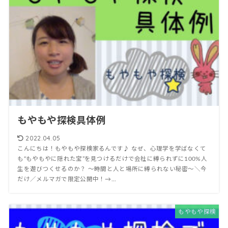
もやもや探検具体例
2022.04.05
こんにちは！もやもや探検家るんです♪ なぜ、心理学を学ばなくて
も“もやもやに隠れた宝”を見つけるだけで会社に縛られずに100%人
生を遊びつくせるのか？ 〜時間と人と場所に縛られない秘密〜＼今
だけ／メルマガで限定公開中！→...
もやもや探検