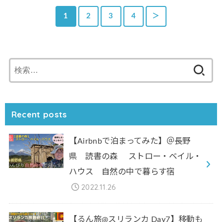
1
2
3
4
＞
検
索:
Recent posts
【Airbnbで泊まってみた】＠長野
県 読書の森 ストロー・ベイル・
ハウス 自然の中で暮らす宿
2022.11.26
【るん旅@スリランカ Day7】移動も