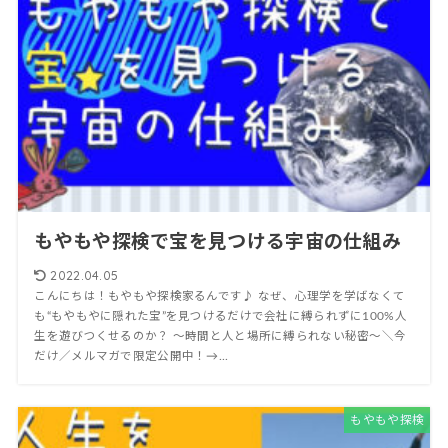
もやもや探検で宝を見つける宇宙の仕組み
2022.04.05
こんにちは！もやもや探検家るんです♪ なぜ、心理学を学ばなくて
も“もやもやに隠れた宝”を見つけるだけで会社に縛られずに100%人
生を遊びつくせるのか？ 〜時間と人と場所に縛られない秘密〜＼今
だけ／メルマガで限定公開中！→...
もやもや探検