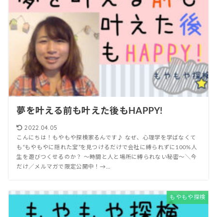
夢を叶える前も叶えた後もHAPPY!
2022.04.05
こんにちは！もやもや探検家るんです♪ なぜ、心理学を学ばなくて
も“もやもやに隠れた宝”を見つけるだけで会社に縛られずに100%人
生を遊びつくせるのか？ 〜時間と人と場所に縛られない秘密〜＼今
だけ／メルマガで限定公開中！→...
もやもや探検