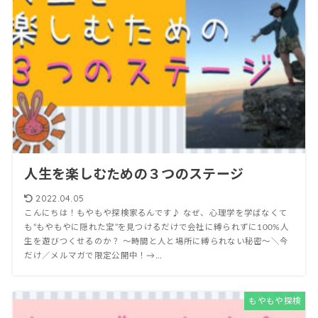
人生を楽しむための３つのステージ
2022.04.05
こんにちは！もやもや探検家るんです♪ なぜ、心理学を学ばなくて
も“もやもやに隠れた宝”を見つけるだけで会社に縛られずに100%人
生を遊びつくせるのか？ 〜時間と人と場所に縛られない秘密〜＼今
だけ／メルマガで限定公開中！→...
もやもや探検