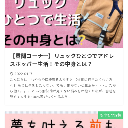
【質問コーナー】リュックひとつでアドレ
スホッパー生活！その中身とは？
2022.04.17
こんにちは！もやもや探検家るんです♪ 【仕事に行きたくない方
へ】 もう仕事をしたくない。でも、働かないと生活が・・・。だか
ら働く。。。 という解決策が見えない悩みをか抱えた私が、会社を
辞めて人生を100%遊びつくせるよう...
もやもや探検