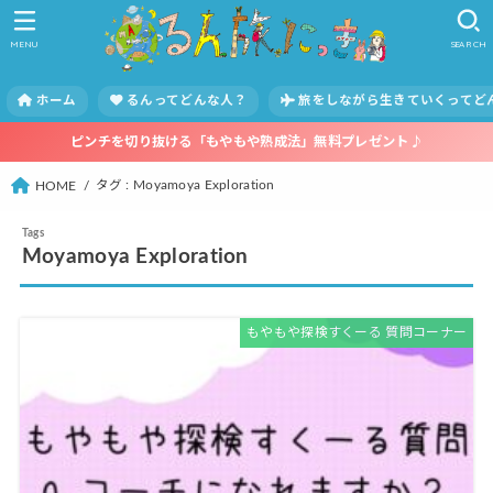
MENU
SEARCH
ホーム
るんってどんな人？
旅をしながら生きていくってど
ピンチを切り抜ける「もやもや熟成法」無料プレゼント♪
タグ : Moyamoya Exploration
HOME
Moyamoya Exploration
もやもや探検すくーる 質問コーナー