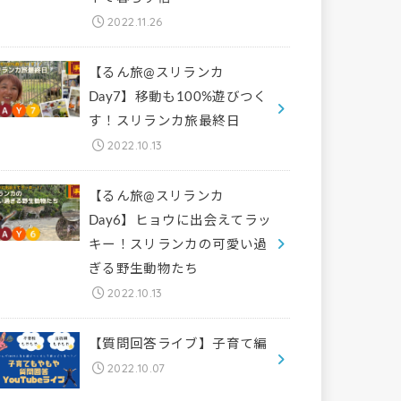
2022.11.26
【るん旅@スリランカ
Day7】移動も100%遊びつく
す！スリランカ旅最終日
2022.10.13
【るん旅@スリランカ
Day6】ヒョウに出会えてラッ
キー！スリランカの可愛い過
ぎる野生動物たち
2022.10.13
【質問回答ライブ】子育て編
2022.10.07