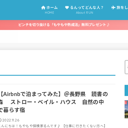
ホーム
るんってどんな人？
旅をし
HOME
About RUN
働き方編
泊まって
のまどワ
ピンチを切り抜ける「もやもや熟成法」無料プレゼント♪
【Airbnbで泊まってみた】＠長野県 読書の
森 ストロー・ベイル・ハウス 自然の中
で暮らす宿
2022.11.26
こんにちは！もやもや探検家るんです♪ 【仕事に行きたくない方へ】