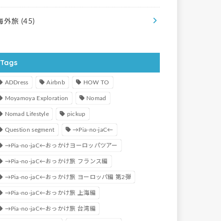
海外旅
(45)
Tags
ADDress
Airbnb
HOW TO
Moyamoya Exploration
Nomad
Nomad Lifestyle
pickup
Question segment
→Pia-no-jaC←
→Pia-no-jaC←おっかけヨーロッパツアー
→Pia-no-jaC←おっかけ旅 フランス編
→Pia-no-jaC←おっかけ旅 ヨーロッパ編 第2弾
→Pia-no-jaC←おっかけ旅 上海編
→Pia-no-jaC←おっかけ旅 台湾編