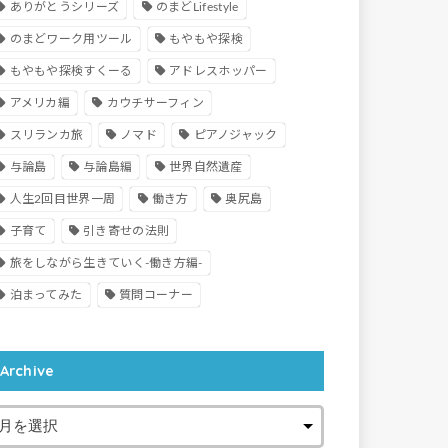
ありがとうシリーズ
のまどLifestyle
のまどワーク用ツール
もやもや探検
もやもや探検すくーる
アドレスホッパー
アメリカ編
カウチサーフィン
スリランカ旅
ノマド
ピアノジャック
与論島
与論島編
世界自然遺産
人生2回目世界一周
働き方
奥尻島
子育て
引き寄せの法則
旅をしながら生きていく-働き方編-
泊まってみた
質問コーナー
Archive