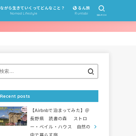
ながら生きていくってどんなこと？
るん旅
Nomad Lifestyle
Runtabi
SEARCH
みた編
ーク用ツール編
にっぽん旅
海外旅
地球一周旅♪
カウチサーフィン受け入れ編
泊まってみた
のまどワーク用ツール
地球旅 質問コーナー
るん旅にっきダイジェスト
もやもや探検
心の旅
宇宙旅 質問コーナー
もやもや探検すくーる
もやもや探検すくーる 質問コーナ
地球旅
宇宙旅
地球と宇宙を遊びつくす♪
ー
検
索:
Recent posts
【Airbnbで泊まってみた】＠
長野県 読書の森 ストロ
ー・ベイル・ハウス 自然の
中で暮らす宿