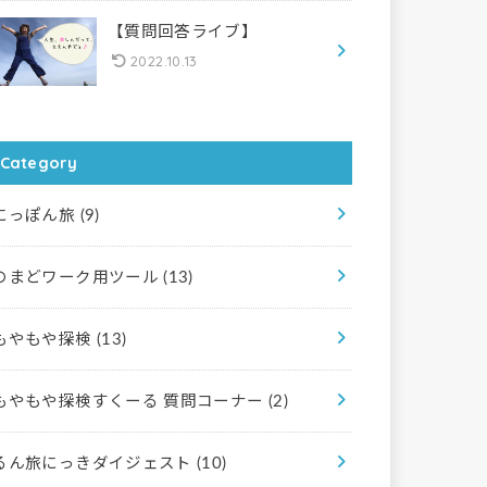
【質問回答ライブ】
2022.10.13
Category
にっぽん旅
(9)
のまどワーク用ツール
(13)
もやもや探検
(13)
もやもや探検すくーる 質問コーナー
(2)
るん旅にっきダイジェスト
(10)