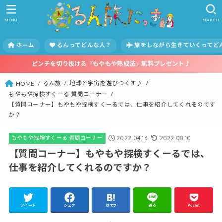
MENU
SEARCH
ホーム
るんってどんな人？
旅をしながら生きていくってど
ピンチを切り抜ける「もやもや熟成法」無料プレゼント♪
るん旅
地球と宇宙を遊びつくす♪
HOME
もやもや探検すくーる 質問コーナー
【質問コーナー】もやもや探検すくーるでは、仕事を紹介してくれるのです
か？
2022.04.13
2022.08.10
もやもや探検すくーる 質問コーナー
【質問コーナー】もやもや探検すくーるでは、
仕事を紹介してくれるのですか？
ツイート
シェア
はてブ
送る
Pocket