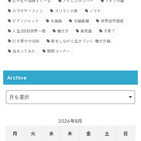
もやもや探検すくーる
アドレスホッパー
アメリカ編
カウチサーフィン
スリランカ旅
ノマド
ピアノジャック
与論島
与論島編
世界自然遺産
人生2回目世界一周
働き方
奥尻島
子育て
引き寄せの法則
旅をしながら生きていく-働き方編-
泊まってみた
質問コーナー
Archive
2026年8月
月
火
水
木
金
土
日