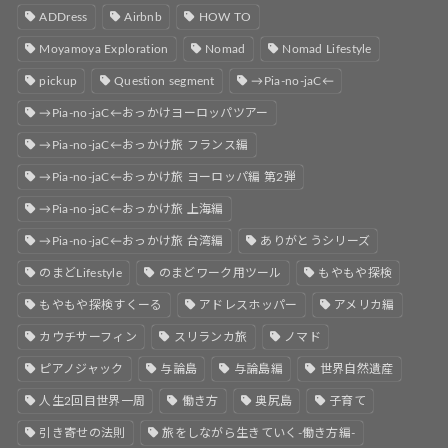
ADDress
Airbnb
HOW TO
Moyamoya Exploration
Nomad
Nomad Lifestyle
pickup
Question segment
→Pia-no-jaC←
→Pia-no-jaC←おっかけヨーロッパツアー
→Pia-no-jaC←おっかけ旅 フランス編
→Pia-no-jaC←おっかけ旅 ヨーロッパ編 第2弾
→Pia-no-jaC←おっかけ旅 上海編
→Pia-no-jaC←おっかけ旅 台湾編
ありがとうシリーズ
のまどLifestyle
のまどワーク用ツール
もやもや探検
もやもや探検すくーる
アドレスホッパー
アメリカ編
カウチサーフィン
スリランカ旅
ノマド
ピアノジャック
与論島
与論島編
世界自然遺産
人生2回目世界一周
働き方
奥尻島
子育て
引き寄せの法則
旅をしながら生きていく-働き方編-