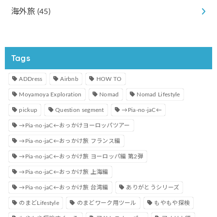
海外旅
(45)
Tags
ADDress
Airbnb
HOW TO
Moyamoya Exploration
Nomad
Nomad Lifestyle
pickup
Question segment
→Pia-no-jaC←
→Pia-no-jaC←おっかけヨーロッパツアー
→Pia-no-jaC←おっかけ旅 フランス編
→Pia-no-jaC←おっかけ旅 ヨーロッパ編 第2弾
→Pia-no-jaC←おっかけ旅 上海編
→Pia-no-jaC←おっかけ旅 台湾編
ありがとうシリーズ
のまどLifestyle
のまどワーク用ツール
もやもや探検