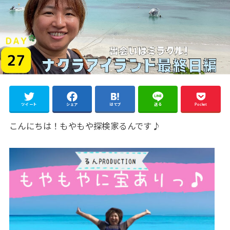
ツイート
シェア
はてブ
送る
Pocket
こんにちは！もやもや探検家るんです♪