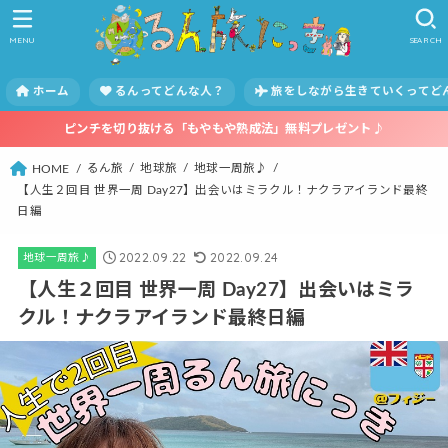
MENU
SEARCH
ホーム
るんってどんな人？
旅をしながら生きていくってど
ピンチを切り抜ける「もやもや熟成法」無料プレゼント♪
るん旅
地球旅
地球一周旅♪
HOME
【人生２回目 世界一周 Day27】出会いはミラクル！ナクラアイランド最終
日編
2022.09.22
2022.09.24
地球一周旅♪
【人生２回目 世界一周 Day27】出会いはミラ
クル！ナクラアイランド最終日編