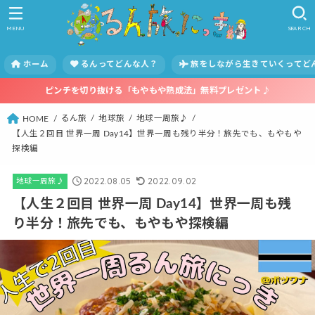
MENU
SEARCH
ホーム
るんってどんな人？
旅をしながら生きていくってど
ピンチを切り抜ける「もやもや熟成法」無料プレゼント♪
るん旅
地球旅
地球一周旅♪
HOME
【人生２回目 世界一周 Day14】世界一周も残り半分！旅先でも、もやもや
探検編
2022.08.05
2022.09.02
地球一周旅♪
【人生２回目 世界一周 Day14】世界一周も残
り半分！旅先でも、もやもや探検編