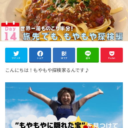
ツイート
シェア
はてブ
送る
Pocket
こんにちは！もやもや探検家るんです♪