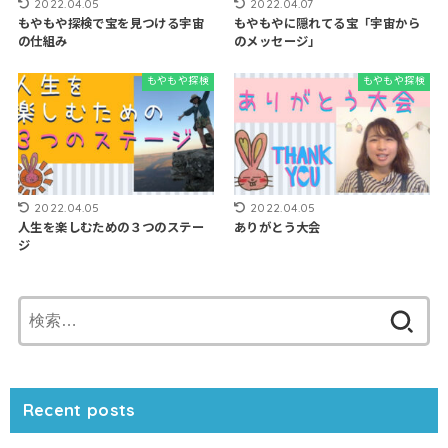
2022.04.05
2022.04.07
もやもや探検で宝を見つける宇宙
もやもやに隠れてる宝「宇宙から
の仕組み
のメッセージ」
もやもや探検
もやもや探検
2022.04.05
2022.04.05
人生を楽しむための３つのステー
ありがとう大会
ジ
検
索:
Recent posts