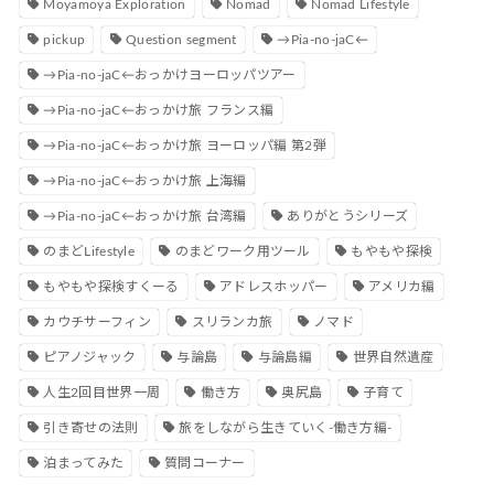
Moyamoya Exploration
Nomad
Nomad Lifestyle
pickup
Question segment
→Pia-no-jaC←
→Pia-no-jaC←おっかけヨーロッパツアー
→Pia-no-jaC←おっかけ旅 フランス編
→Pia-no-jaC←おっかけ旅 ヨーロッパ編 第2弾
→Pia-no-jaC←おっかけ旅 上海編
→Pia-no-jaC←おっかけ旅 台湾編
ありがとうシリーズ
のまどLifestyle
のまどワーク用ツール
もやもや探検
もやもや探検すくーる
アドレスホッパー
アメリカ編
カウチサーフィン
スリランカ旅
ノマド
ピアノジャック
与論島
与論島編
世界自然遺産
人生2回目世界一周
働き方
奥尻島
子育て
引き寄せの法則
旅をしながら生きていく-働き方編-
泊まってみた
質問コーナー