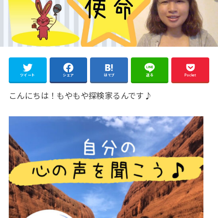
ツイート
シェア
はてブ
送る
Pocket
こんにちは！もやもや探検家るんです♪