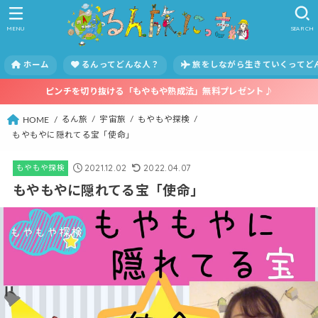
MENU
SEARCH
ホーム
るんってどんな人？
旅をしながら生きていくってど
ピンチを切り抜ける「もやもや熟成法」無料プレゼント♪
るん旅
宇宙旅
もやもや探検
HOME
もやもやに隠れてる宝「使命」
2021.12.02
2022.04.07
もやもや探検
もやもやに隠れてる宝「使命」