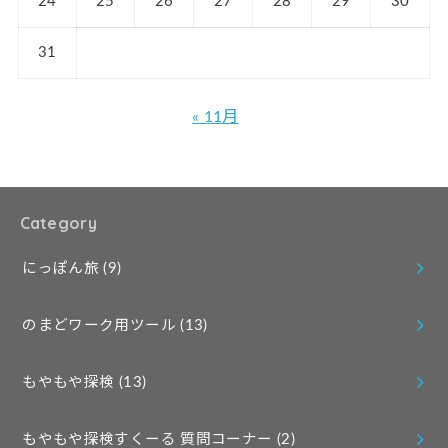
24
25
26
27
28
29
30
31
« 11月
Category
にっぽん旅
(9)
のまどワーク用ツール
(13)
もやもや探検
(13)
もやもや探検すくーる 質問コーナー
(2)