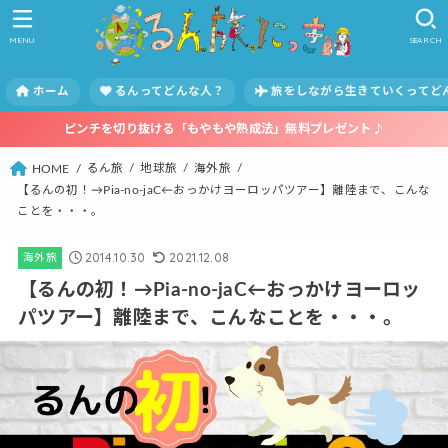
MENU
SEARCH
ホーム
るんってどんな人？
旅をしながら生きていくってど
ピンチを切り抜ける「もやもや熟成法」無料プレゼント♪
るん旅
地球旅
海外旅
HOME
【るんの初！→Pia-no-jaC←おっかけヨーロッパツアー】離陸まで、こんな
ことを・・・。
2014.10.30
2021.12.08
海外旅
【るんの初！→Pia-no-jaC←おっかけヨーロッ
パツアー】離陸まで、こんなことを・・・。