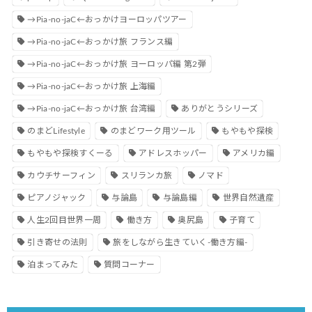
→Pia-no-jaC←おっかけヨーロッパツアー
→Pia-no-jaC←おっかけ旅 フランス編
→Pia-no-jaC←おっかけ旅 ヨーロッパ編 第2弾
→Pia-no-jaC←おっかけ旅 上海編
→Pia-no-jaC←おっかけ旅 台湾編
ありがとうシリーズ
のまどLifestyle
のまどワーク用ツール
もやもや探検
もやもや探検すくーる
アドレスホッパー
アメリカ編
カウチサーフィン
スリランカ旅
ノマド
ピアノジャック
与論島
与論島編
世界自然遺産
人生2回目世界一周
働き方
奥尻島
子育て
引き寄せの法則
旅をしながら生きていく-働き方編-
泊まってみた
質問コーナー