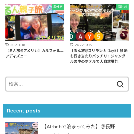
海外旅
海外旅
2021.11.18
2022.10.13
【るん旅@アメリカ】カルフォルニ
【るん旅@スリランカ Day5】移動
アディズニー
も行き当たりバッチリ！ジャング
ルの中のホテルで大自然堪能
検
索:
Recent posts
【Airbnbで泊まってみた】＠長野