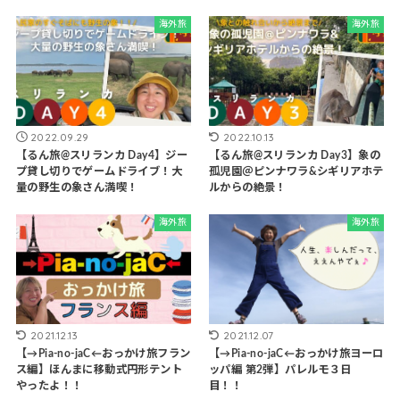
海外旅
海外旅
2022.09.29
2022.10.13
【るん旅@スリランカ Day4】ジー
【るん旅@スリランカ Day3】象の
プ貸し切りでゲームドライブ！大
孤児園＠ピンナワラ&シギリアホテ
量の野生の象さん満喫！
ルからの絶景！
海外旅
海外旅
2021.12.13
2021.12.07
【→Pia-no-jaC←おっかけ旅フラン
【→Pia-no-jaC←おっかけ旅ヨーロ
ス編】ほんまに移動式円形テント
ッパ編 第2弾】パレルモ３日
やったよ！！
目！！