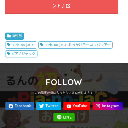
ント♪
海外旅
→Pia-no-jaC←
→Pia-no-jaC←おっかけヨーロッパツアー
ピアノジャック
FOLLOW