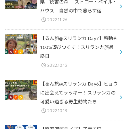
県 読書の森 ストロー・ベイル・
ハウス 自然の中で暮らす宿
2022.11.26
【るん旅@スリランカ Day7】移動も
100%遊びつくす！スリランカ旅最
終日
2022.10.13
【るん旅@スリランカ Day6】ヒョウ
に出会えてラッキー！スリランカの
可愛い過ぎる野生動物たち
2022.10.13