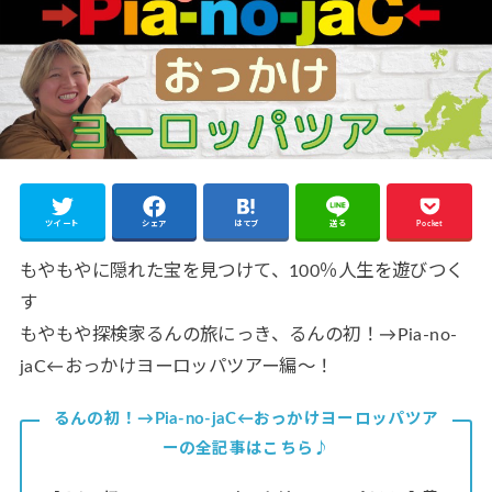
ツイート
シェア
はてブ
送る
Pocket
もやもやに隠れた宝を見つけて、100％人生を遊びつく
す
もやもや探検家るんの旅にっき、るんの初！→Pia-no-
jaC←おっかけヨーロッパツアー編～！
るんの初！→Pia-no-jaC←おっかけヨーロッパツア
ーの全記事はこちら♪