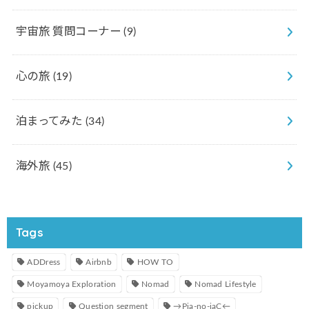
宇宙旅 質問コーナー
(9)
心の旅
(19)
泊まってみた
(34)
海外旅
(45)
Tags
ADDress
Airbnb
HOW TO
Moyamoya Exploration
Nomad
Nomad Lifestyle
pickup
Question segment
→Pia-no-jaC←