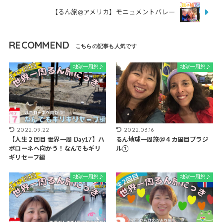
【るん旅@アメリカ】モニュメントバレー
RECOMMEND
地球一周旅♪
地球一周旅♪
2022.09.22
2022.03.16
【人生２回目 世界一周 Day17】ハ
るん地球一周旅＠４カ国目ブラジ
ボローネへ向かう！なんでもギリ
ル①
ギリセーフ編
地球一周旅♪
地球一周旅♪