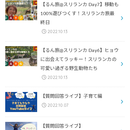
【るん旅@スリランカ Day7】移動も
100%遊びつくす！スリランカ旅最
終日
2022.10.13
【るん旅@スリランカ Day6】ヒョウ
に出会えてラッキー！スリランカの
可愛い過ぎる野生動物たち
2022.10.13
【質問回答ライブ】子育て編
2022.10.07
【質問回答ライブ】