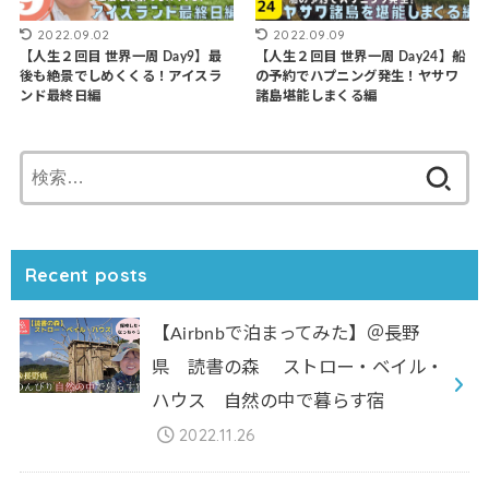
2022.09.02
2022.09.09
【人生２回目 世界一周 Day9】最
【人生２回目 世界一周 Day24】船
後も絶景でしめくくる！アイスラ
の予約でハプニング発生！ヤサワ
ンド最終日編
諸島堪能しまくる編
検
索:
Recent posts
【Airbnbで泊まってみた】＠長野
県 読書の森 ストロー・ベイル・
ハウス 自然の中で暮らす宿
2022.11.26