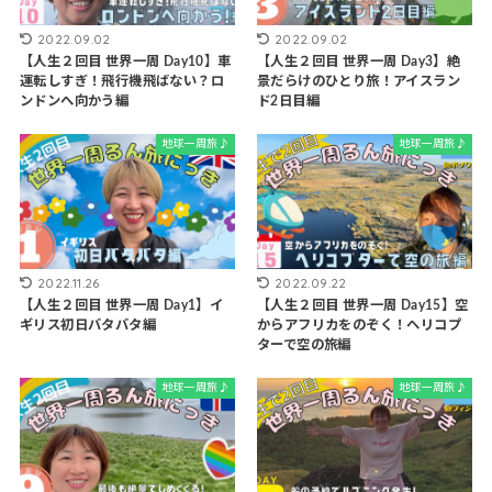
2022.09.02
2022.09.02
【人生２回目 世界一周 Day10】車
【人生２回目 世界一周 Day3】絶
運転しすぎ！飛行機飛ばない？ロ
景だらけのひとり旅！アイスラン
ンドンへ向かう編
ド2日目編
地球一周旅♪
地球一周旅♪
2022.11.26
2022.09.22
【人生２回目 世界一周 Day1】イ
【人生２回目 世界一周 Day15】空
ギリス初日バタバタ編
からアフリカをのぞく！ヘリコプ
ターで空の旅編
地球一周旅♪
地球一周旅♪