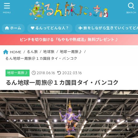
MENU
SEARCH
ホーム
るんってどんな人？
旅をしながら生きていくってど
ピンチを切り抜ける「もやもや熟成法」無料プレゼント♪
るん旅
地球旅
地球一周旅♪
HOME
るん地球一周旅＠１カ国目タイ・バンコク
2018.06.16
2022.03.16
地球一周旅♪
るん地球一周旅＠１カ国目タイ・バンコク