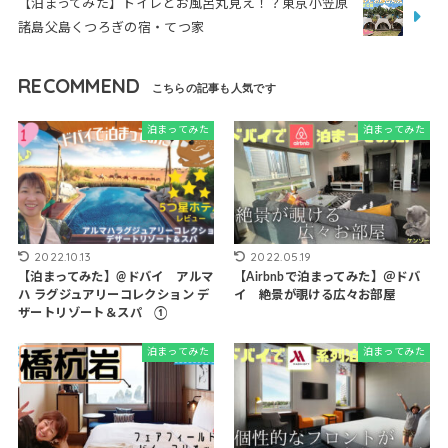
【泊まってみた】トイレとお風呂丸見え！？東京小笠原
諸島父島くつろぎの宿・てつ家
RECOMMEND
泊まってみた
泊まってみた
2022.10.13
2022.05.19
【泊まってみた】@ドバイ アルマ
【Airbnbで泊まってみた】＠ドバ
ハ ラグジュアリーコレクション デ
イ 絶景が覗ける広々お部屋
ザートリゾート＆スパ ①
泊まってみた
泊まってみた