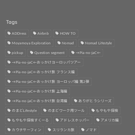
Tags
ADDress
Airbnb
HOW TO
Moyamoya Exploration
Nomad
Nomad Lifestyle
pickup
Question segment
→Pia-no-jaC←
→Pia-no-jaC←おっかけヨーロッパツアー
→Pia-no-jaC←おっかけ旅 フランス編
→Pia-no-jaC←おっかけ旅 ヨーロッパ編 第2弾
→Pia-no-jaC←おっかけ旅 上海編
→Pia-no-jaC←おっかけ旅 台湾編
ありがとうシリーズ
のまどLifestyle
のまどワーク用ツール
もやもや探検
もやもや探検すくーる
アドレスホッパー
アメリカ編
カウチサーフィン
スリランカ旅
ノマド