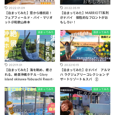
2022.01.09
2022.05.19
【泊まってみた】窓から橋杭岩！
【泊まってみた】MARRIOTT系列
フェアフィールド・バイ・マリオ
＠ドバイ 個性的なフロントがお
ット＠和歌山串本
もしろい！
泊まってみた
泊まってみた
2021.11.01
2022.10.13
【泊まってみた】海を眺め、癒さ
【泊まってみた】@ドバイ アルマ
れる。絶景沖縄ホテル・Glory
ハ ラグジュアリーコレクション デ
island okinawa-Yabusachi Resort-
ザートリゾート＆スパ ②
泊まってみた
泊まってみた