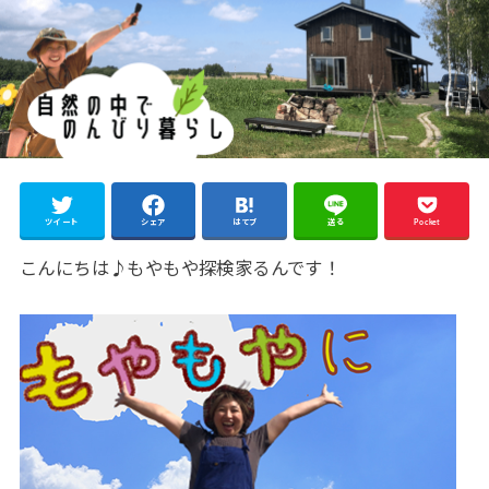
ツイート
シェア
はてブ
送る
Pocket
こんにちは♪もやもや探検家るんです！