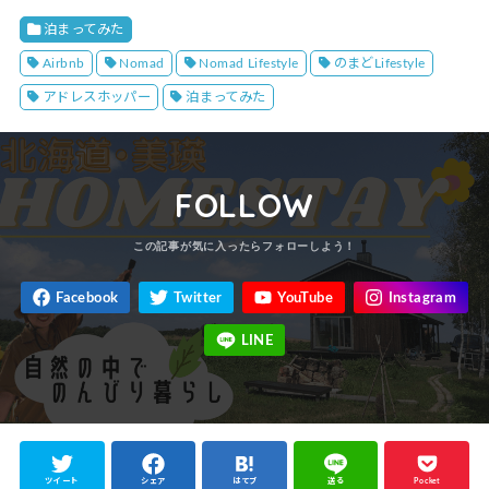
泊まってみた
Airbnb
Nomad
Nomad Lifestyle
のまどLifestyle
アドレスホッパー
泊まってみた
FOLLOW
ツイート
シェア
はてブ
送る
Pocket