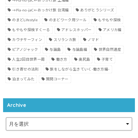
→Pia-no-jaC←おっかけ旅 上海編
→Pia-no-jaC←おっかけ旅 台湾編
ありがとうシリーズ
のまどLifestyle
のまどワーク用ツール
もやもや探検
もやもや探検すくーる
アドレスホッパー
アメリカ編
カウチサーフィン
スリランカ旅
ノマド
ピアノジャック
与論島
与論島編
世界自然遺産
人生2回目世界一周
働き方
奥尻島
子育て
引き寄せの法則
旅をしながら生きていく-働き方編-
泊まってみた
質問コーナー
Archive