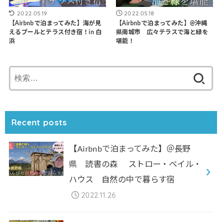
2022.05.19
2022.05.18
【Airbnbで泊まってみた】海が見
【Airbnbで泊まってみた】@沖縄
えるプールとテラス付き宿！in 白
県南城市 広々テラスで海と緑を
浜
堪能！
検
索:
Recent posts
【Airbnbで泊まってみた】＠長野
県 読書の森 ストロー・ベイル・
ハウス 自然の中で暮らす宿
2022.11.26