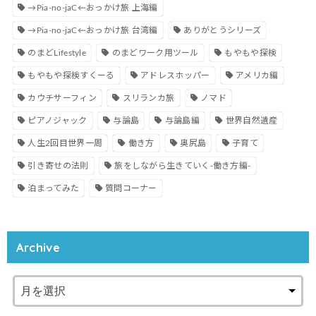
→Pia-no-jaC←おっかけ旅 上海編
→Pia-no-jaC←おっかけ旅 台湾編
ありがとうシリーズ
のまどLifestyle
のまどワーク用ツール
もやもや探検
もやもや探検すくーる
アドレスホッパー
アメリカ編
カウチサーフィン
スリランカ旅
ノマド
ピアノジャック
与論島
与論島編
世界自然遺産
人生2回目世界一周
働き方
奥尻島
子育て
引き寄せの法則
旅をしながら生きていく-働き方編-
泊まってみた
質問コーナー
Archive