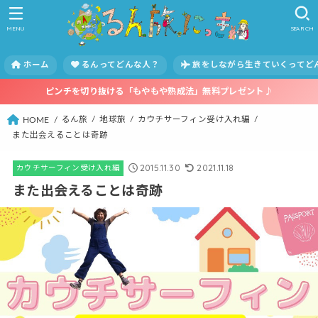
MENU
SEARCH
ホーム
るんってどんな人？
旅をしながら生きていくってど
ピンチを切り抜ける「もやもや熟成法」無料プレゼント♪
るん旅
地球旅
カウチサーフィン受け入れ編
HOME
また出会えることは奇跡
2015.11.30
2021.11.18
カウチサーフィン受け入れ編
また出会えることは奇跡