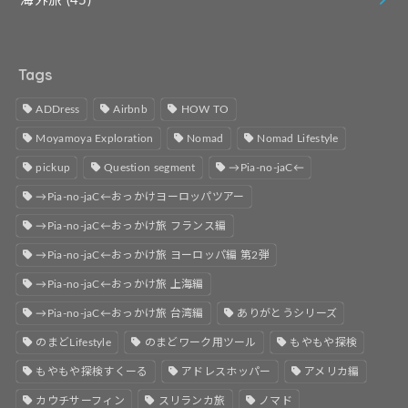
海外旅
(45)
Tags
ADDress
Airbnb
HOW TO
Moyamoya Exploration
Nomad
Nomad Lifestyle
pickup
Question segment
→Pia-no-jaC←
→Pia-no-jaC←おっかけヨーロッパツアー
→Pia-no-jaC←おっかけ旅 フランス編
→Pia-no-jaC←おっかけ旅 ヨーロッパ編 第2弾
→Pia-no-jaC←おっかけ旅 上海編
→Pia-no-jaC←おっかけ旅 台湾編
ありがとうシリーズ
のまどLifestyle
のまどワーク用ツール
もやもや探検
もやもや探検すくーる
アドレスホッパー
アメリカ編
カウチサーフィン
スリランカ旅
ノマド